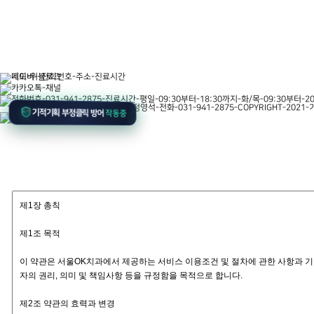
20m
기적기획 부정클릭 방어
작동중
이용약관