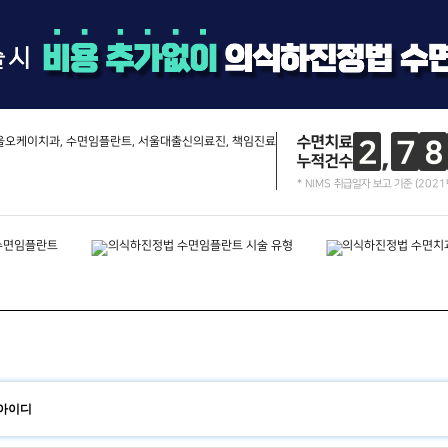
수면치료
2
7
8
누적건수
* NIMS 취급일자 보고 기준 (2021