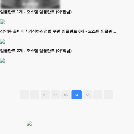
임플란트 1개 - 오스템 임플란트 (이*한님)
상악동 골이식 / 의식하진정법 수면 임플란트 8개 - 오스템 임플란…
임플란트 2개 - 오스템 임플란트 (이*희님)
51
52
53
55
54