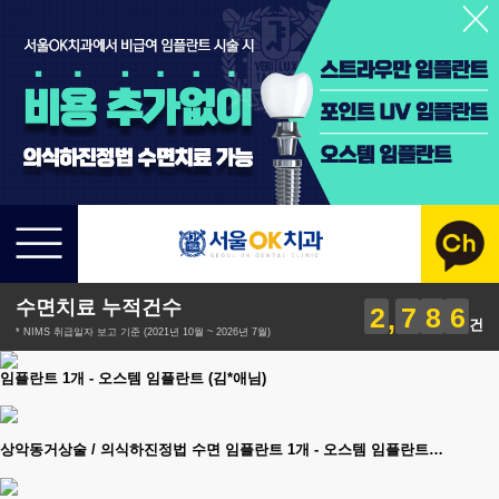
수면치료 누적건수
2
7
8
6
건
* NIMS 취급일자 보고 기준 (2021년 10월 ~ 2026년 7월)
임플란트 1개 - 오스템 임플란트 (김*애님)
상악동거상술 / 의식하진정법 수면 임플란트 1개 - 오스템 임플란트…