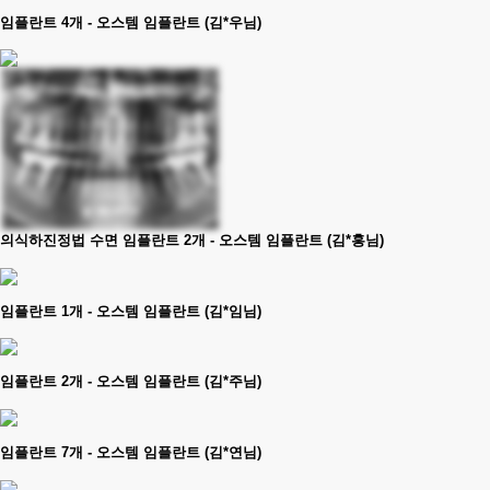
임플란트 4개 - 오스템 임플란트 (김*우님)
의식하진정법 수면 임플란트 2개 - 오스템 임플란트 (김*홍님)
임플란트 1개 - 오스템 임플란트 (김*임님)
임플란트 2개 - 오스템 임플란트 (김*주님)
임플란트 7개 - 오스템 임플란트 (김*연님)