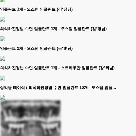
임플란트 3개 - 오스템 임플란트 (김*정님)
의식하진정법 수면 임플란트 1개 - 오스템 임플란트 (김*영님)
임플란트 2개 - 오스템 임플란트 (국*훈님)
의식하진정법 수면 임플란트 1개 - 스트라우만 임플란트 (강*희님)
상악동 뼈이식 / 의식하진정법 수면 임플란트 10개 - 오스템 임플…