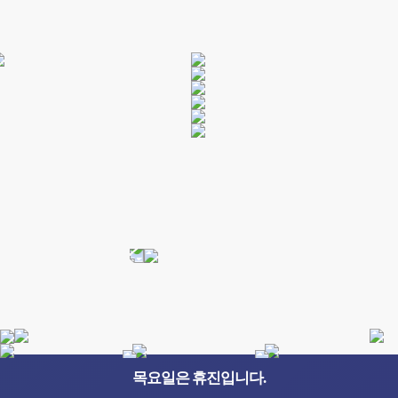
목요일은 휴진입니다.